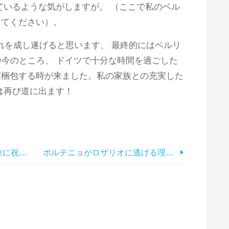
ているような気がしますが。 （ここで私のベル
してください）。
れを成し遂げると思います、 最終的にはベルリ
今のところ、 ドイツで十分な時間を過ごした
度梱包する時が来ました。私の家族との充実した
は再び道に出ます！
今週のポラロイド：ハンピの象に祝福され、 インド
ポルテニョがロザリオに逃げる理由、 アルゼンチン（そしてなぜあなたがすべきなのか、 それも！）