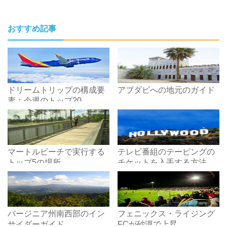
おすすめ記事
ドリームトリップの構成要
アブダビへの地元のガイド
素：今週のトップ20
マートルビーチで実行する
テレビ番組のテーピングの
トップ5の場所
チケットを入手する方法
バージニア州南西部のイン
フェニックス・ライジング
サイダーガイド
FCが砂漠で上昇