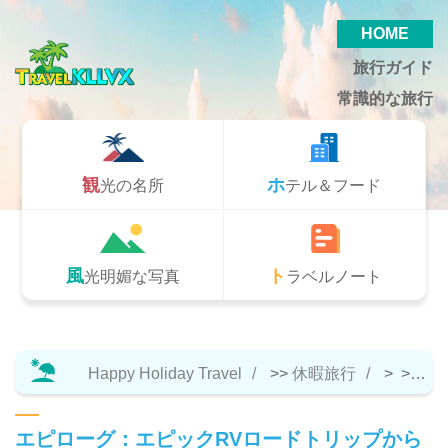
HOME
旅行ガイド
常識的な旅行
観光の名所
ホテル＆フード
風光明媚な写真
トラベルノート
Happy Holiday Travel
>>
休暇旅行
> >>
ト
エピローグ：エピックRVロードトリップから