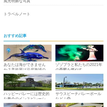
風光明媚な写真
トラベルノート
おすすめ記事
あなたは海ができません
ゾゾブラと私たちの2021年
か？美術展は沿岸海域のプ
の憂鬱を燃やす
ラスチック汚染に気づきを
もたらします
ハッピーバレーには歴史的
サウスビーチバレーボール
な教会のインスピレーショ
など！🏐
ンが溢れています