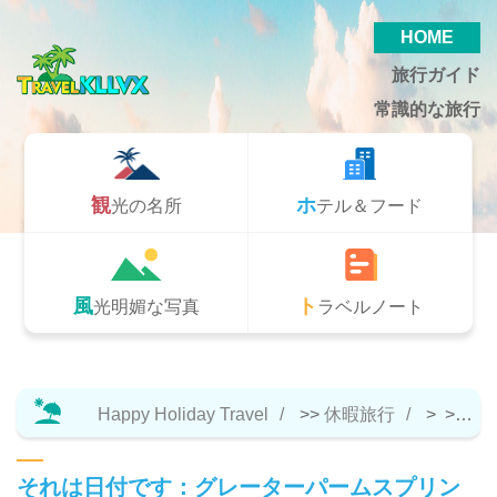
HOME
旅行ガイド
常識的な旅行
観光の名所
ホテル＆フード
風光明媚な写真
トラベルノート
Happy Holiday Travel
>>
休暇旅行
> >>
ト
それは日付です：グレーターパームスプリン