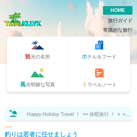
HOME
旅行ガイド
常識的な旅行
観光の名所
ホテル＆フード
風光明媚な写真
トラベルノート
Happy Holiday Travel
>>
休暇旅行
> >>
ト
釣りは若者に任せましょう