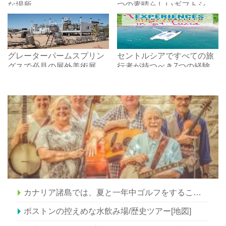
な場所
つの素晴らしいギフトショ
ップ
グレーターパームスプリン
セントルシアですべての旅
グスで必見の屋外美術展
行者が持つべき7つの経験
カナリア諸島では、夏と一年中ゴルフをすることができます
ボストンの控えめな水飲み場/歴史ツアー[地図]