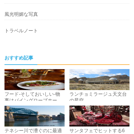
風光明媚な写真
トラベルノート
おすすめ記事
フード-そしておいしい-物
ランチョミラージュ天文台
事はパイングローブホール
の星空
で起こっています
テネシー川で漕ぐのに最適
サンタフェでヒットする6