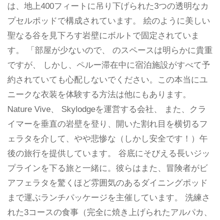
は、地上400フィートに吊り下げられた3つの透明なカ
プセルポッドで構成されています。 絵のように美しい
聖なる谷を見下ろす岩壁にボルトで固定されていま
す。 「部屋が少ないので、 のスペースは明らかに貴重
ですが、 しかし、ペルー滞在中に宿泊施設がすべて予
約されていても心配しないでください。この本当にユ
ニークな衣装を体験する方法は他にもあります。
Nature Vive、 Skylodgeを運営する会社、 また、クラ
イマーを垂直の岩壁を登り、開いた割れ目を横切るフ
ェラタを介して、やや悲惨な（しかし安全です！）午
後の旅行を提供しています。 谷底にそびえる長いジッ
プラインを下る旅と一緒に。彼らはまた、冒険者がビ
アフェラタを驚くほど雰囲気のあるダイニングポッド
まで運ぶランチパッケージを主催しています。 洗練さ
れた3コースの食事（完全に焼き上げられたアルパカ、