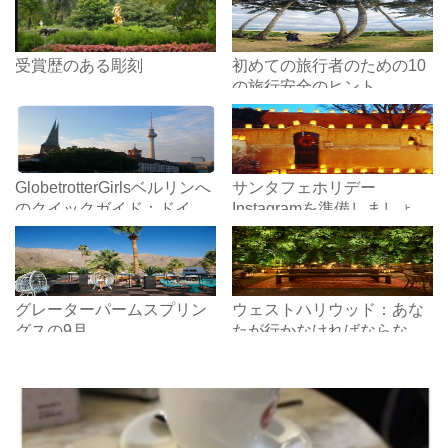
受賞歴のある彫刻
初めての旅行者のための10
の旅行安全のヒント
GlobetrotterGirlsベルリンへ
サンタフェホリデー
のクイックガイド：ドイツ
Instagramを準備しましょ
の首都の概要
う！
グレーターパームスプリン
ウェストハリウッド：あな
グスの9月
たが行かなければならない
20の場所