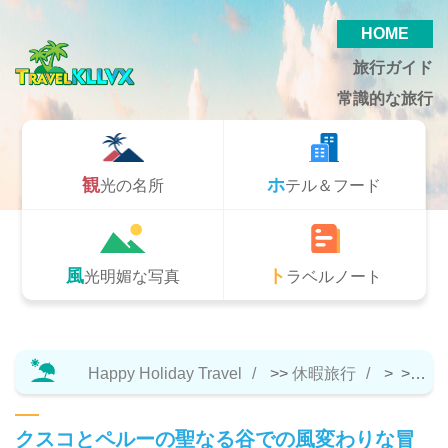
HOME
旅行ガイド
常識的な旅行
観光の名所
ホテル＆フード
風光明媚な写真
トラベルノート
Happy Holiday Travel
>>
休暇旅行
> >>
ト
クスコとペルーの聖なる谷での風変わりな冒