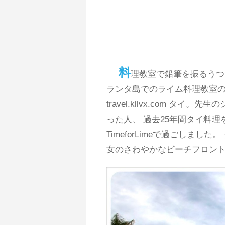
料
理教室で鉛筆を振るうつ
ランタ島でのライム料理教室の
travel.kllvx.com タ
った人、 過去25年間タイ料理
TimeforLimeで過ごしま
女のさわやかなビーチフロン