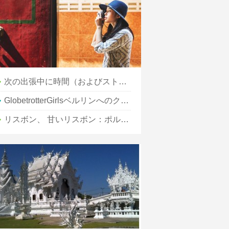
次の出張中に時間（およびストレス）を節約する3つの方法
GlobetrotterGirlsベルリンへのクイックガイド：公園、 湖と屋外ベルリン
リスボン、 甘いリスボン：ポルトガルで私たちのお気に入りの朝食