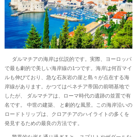
ダルマチアの海岸は伝説的です。実際、ヨーロッパ
で最も劇的で美しい海岸線の1つです。海岸は何百マイ
ルも伸びており、急な石灰岩の崖と島々が点在する海
岸線があります。かつてはベネチア帝国の前哨基地で
したが、 ダルマチアは、ローマ時代の遺跡の並置で有
名です。 中世の建築、 と劇的な風景。この海岸沿いの
ロードトリップは、クロアチアのハイライトの多くを
発見するための最良の方法です。