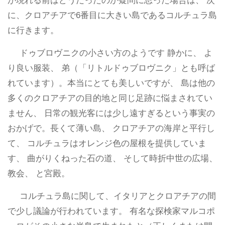
が現れる前はどうだったのか疑問に思った場合は、 次
に、クロアチアで6番目に大きい島であるコルチュラ島
に行きます。
ドゥブロヴニクの小さい方のようです 静かに、 よ
り良い服装、 弟（「リトルドゥブロヴニク」とも呼ば
れています）。本当にとても美しいですが、 島は他の
多くのクロアチアの目的地と同じ足跡に悩まされてい
ません、 日常の観光客には少し遠すぎるという事実の
おかげで。長くて薄い島、 クロアチアの海岸と平行し
て、 コルチュラはオレンジ色の屋根を提供していま
す、 曲がりくねった石の道、 そして時折中世の広場、
教会、 と宮殿。
コルチュラ島に関して、イタリアとクロアチアの間
で少し議論が行われています。 有名な探検家マルコポ