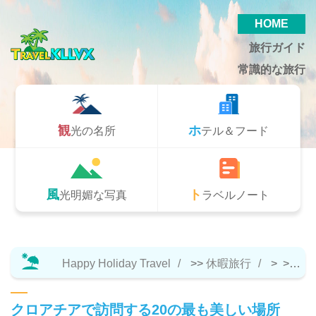
HOME
旅行ガイド
常識的な旅行
観光の名所
ホテル＆フード
風光明媚な写真
トラベルノート
Happy Holiday Travel
>>
休暇旅行
> >>
観
クロアチアで訪問する20の最も美しい場所