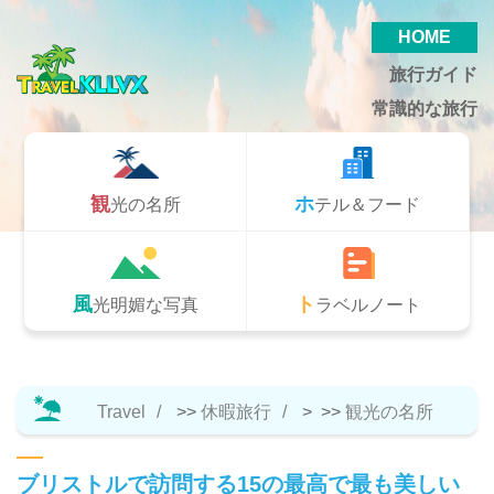
HOME
旅行ガイド
常識的な旅行
観光の名所
ホテル＆フード
風光明媚な写真
トラベルノート
Travel
>>
休暇旅行
> >>
観光の名所
ブリストルで訪問する15の最高で最も美しい