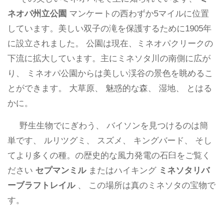
ネオパ州立公園
マンケートの西わずか5マイルに位置
しています。美しい双子の滝を保護するために1905年
に設立されました。 公園は現在、ミネオパクリークの
下流に拡大しています。主にミネソタ川の南側に広が
り、 ミネオパ公園からは美しい渓谷の景色を眺めるこ
とができます。 大草原、 魅惑的な森、 湿地、 とはる
かに。
野生生物でにぎわう、 バイソンを見つけるのは簡
単です、 ルリツグミ、 スズメ、 キングバード、 そし
てより多くの種。の歴史的な風力発電の石臼をご覧く
ださい
セプマンミル
またはハイキング
ミネソタリバ
ーブラフトレイル
、 この場所は真のミネソタの宝物で
す。