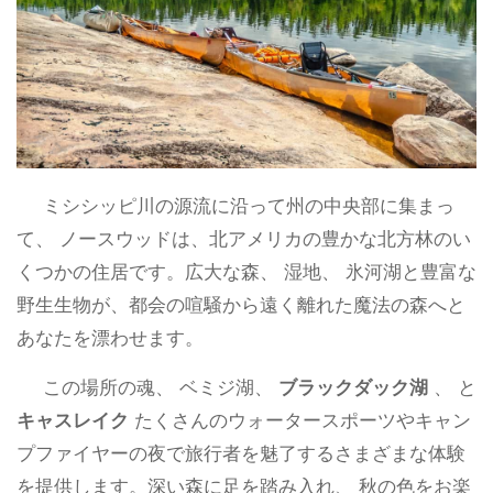
ミシシッピ川の源流に沿って州の中央部に集まっ
て、 ノースウッドは、北アメリカの豊かな北方林のい
くつかの住居です。広大な森、 湿地、 氷河湖と豊富な
野生生物が、都会の喧騒から遠く離れた魔法の森へと
あなたを漂わせます。
この場所の魂、 ベミジ湖、
ブラックダック湖
、 と
キャスレイク
たくさんのウォータースポーツやキャン
プファイヤーの夜で旅行者を魅了するさまざまな体験
を提供します。深い森に足を踏み入れ、 秋の色をお楽