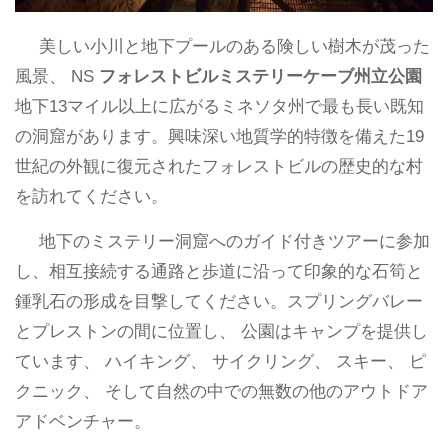
美しい小川と地下プールのある険しい樹木が茂った
風景、 NS
フォレストビルミステリーケーブ州立公園
地下13マイル以上に広がるミネソタ州で最も長い既知
の洞窟があります。興味深い地質学的特徴を備えた19
世紀の外観に復元されたフォレストビルの歴史的な村
を訪れてください。
地下のミステリー洞窟へのガイド付きツアーに参加
し、相互接続する通路と歩道に沿って印象的な石筍と
鍾乳石の形成を目撃してください。スプリングバレー
とプレストンの間に位置し、 公園はキャンプを提供し
ています、 ハイキング、 サイクリング、 スキー、 ピ
クニック、 そして自然の中での無数の他のアウトドア
アドベンチャー。