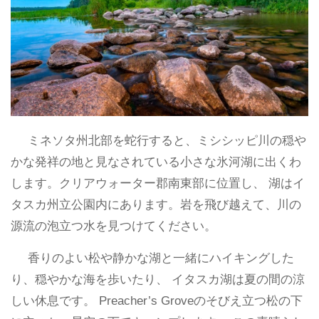
ミネソタ州北部を蛇行すると、ミシシッピ川の穏や
かな発祥の地と見なされている小さな氷河湖に出くわ
します。クリアウォーター郡南東部に位置し、 湖はイ
タスカ州立公園内にあります。岩を飛び越えて、川の
源流の泡立つ水を見つけてください。
香りのよい松や静かな湖と一緒にハイキングした
り、穏やかな海を歩いたり、 イタスカ湖は夏の間の涼
しい休息です。 Preacher’s Groveのそびえ立つ松の下