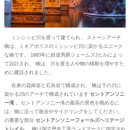
ミシシッピ川を渡って建てられ、 ストーンアーチ
橋は、ミネアポリスのミシシッピ川に架かるユニーク
な橋です。 1883年に鉄道男爵ジェームズJヒルによっ
て設計され、 橋は、川を渡る人や物の移動を増やすた
めに建設されました。
在来の花崗岩と石灰岩で構成され、 橋は下の川に
架かる23のアーチで構成されています
セントアンソニ
ー滝
。セントアンソニー滝の最高の景色を眺めるに
は、橋に沿って散歩やサイクリングをしてください。
の重要な部分
セントアンソニーフォールズヘリテージ
トレイル
、 橋は国立歴史工学ランドマークに指定され