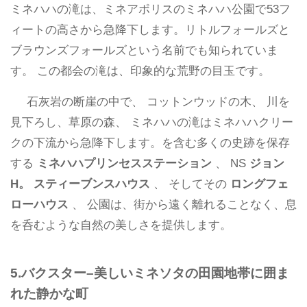
ミネハハの滝は、ミネアポリスのミネハハ公園で53フ
ィートの高さから急降下します。リトルフォールズと
ブラウンズフォールズという名前でも知られていま
す。 この都会の滝は、印象的な荒野の目玉です。
石灰岩の断崖の中で、 コットンウッドの木、 川を
見下ろし、草原の森、 ミネハハの滝はミネハハクリー
クの下流から急降下します。を含む多くの史跡を保存
する
ミネハハプリンセスステーション
、 NS
ジョン
H。
スティーブンスハウス
、 そしてその
ロングフェ
ローハウス
、 公園は、街から遠く離れることなく、息
を呑むような自然の美しさを提供します。
5.バクスター–美しいミネソタの田園地帯に囲ま
れた静かな町