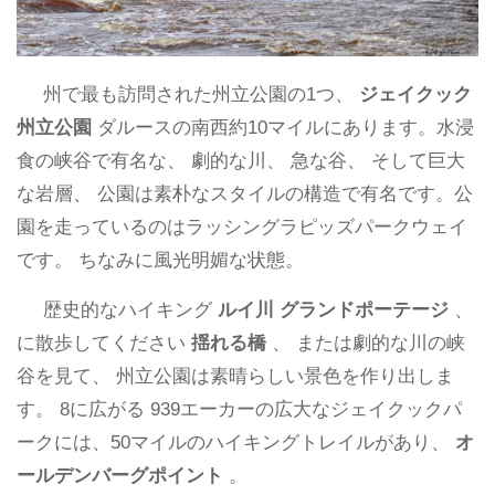
州で最も訪問された州立公園の1つ、
ジェイクック
州立公園
ダルースの南西約10マイルにあります。水浸
食の峡谷で有名な、 劇的な川、 急な谷、 そして巨大
な岩層、 公園は素朴なスタイルの構造で有名です。公
園を走っているのはラッシングラピッズパークウェイ
です。 ちなみに風光明媚な状態。
歴史的なハイキング
ルイ川
グランドポーテージ
、
に散歩してください
揺れる橋
、 または劇的な川の峡
谷を見て、 州立公園は素晴らしい景色を作り出しま
す。 8に広がる 939エーカーの広大なジェイクックパ
ークには、50マイルのハイキングトレイルがあり、
オ
ールデンバーグポイント
。