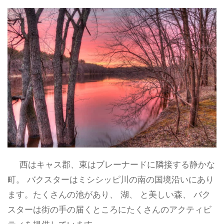
西はキャス郡、東はブレーナードに隣接する静かな
町。 バクスターはミシシッピ川の南の国境沿いにあり
ます。たくさんの池があり、 湖、 と美しい森、 バク
スターは街の手の届くところにたくさんのアクティビ