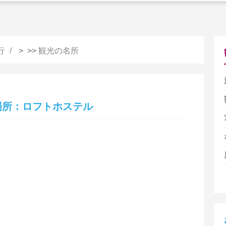
行
> >>
観光の名所
場所：ロフトホステル