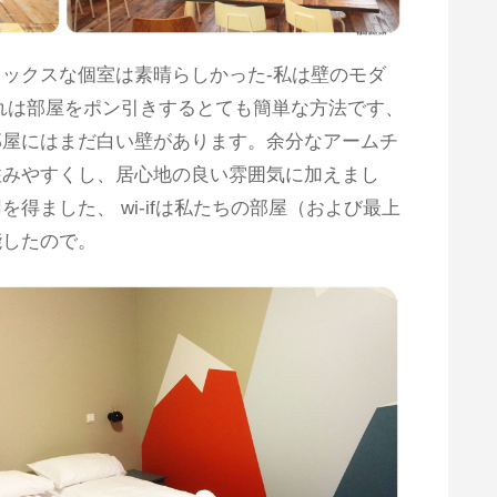
ックスな個室は素晴らしかった-私は壁のモダ
れは部屋をポン引きするとても簡単な方法です、
部屋にはまだ白い壁があります。余分なアームチ
住みやすくし、居心地の良い雰囲気に加えまし
得ました、 wi-ifは私たちの部屋（および最上
能したので。