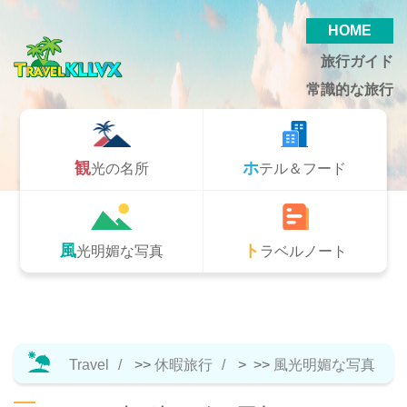
HOME
旅行ガイド
常識的な旅行
観光の名所
ホテル＆フード
風光明媚な写真
トラベルノート
Travel
>>
休暇旅行
> >>
風光明媚な写真