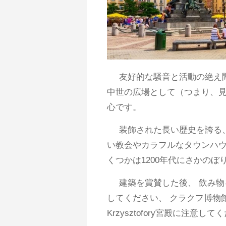
友好的な騒音と活動の絶え
中世の広場として（つまり、見
心です。
装飾された長い歴史を誇る
い教会やカラフルなタウンハウ
くつかは1200年代にさかのぼ
建築を賞賛した後、 飲み
してください、 クラクフ博物
Krzysztofory宮殿に注意し