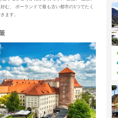
好む、 ポーランドで最も古い都市の1つでたく
できます。
策