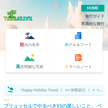
HOME
旅行ガイド
常識的な旅行
観光の名所
ホテル＆フード
風光明媚な写真
トラベルノート
Happy Holiday Travel
>>
休暇旅行
> >>
ト
ブリュッセルでやるべき53の楽しいこと、 ベ