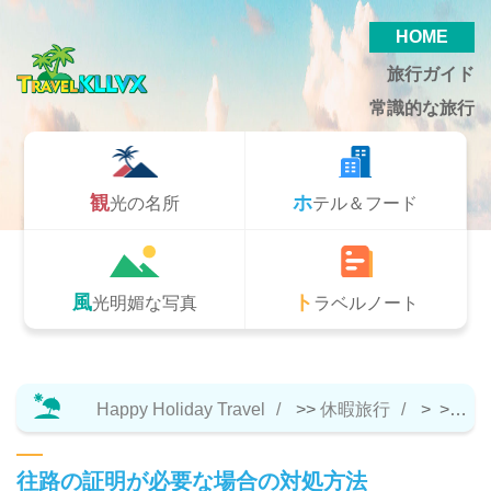
HOME
旅行ガイド
常識的な旅行
観光の名所
ホテル＆フード
風光明媚な写真
トラベルノート
Happy Holiday Travel
>>
休暇旅行
> >>
旅
往路の証明が必要な場合の対処方法