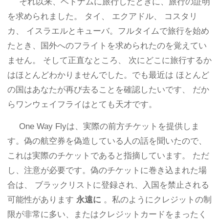
それ以来、ベトナムに旅行したときに、旅行の証明
を求められました。 タイ、 エクアドル、 コスタリ
カ、 イスラエルとキューバ。フルタイムで旅行を始め
たとき、国外へのフライトを求められたのを覚えてい
ません。 そして正直なところ、 次にどこに旅行するか
はほとんどわかりませんでした。でも最近は ほとんど
の国はあなたが再び去ることを確認したいです、 だか
らワンウェイフライはとても天才です。
One Way Flyは、実際の前方チケットを提供しま
す。偽の航空券を偽造している人の話を聞いたので、
これは実際のチケットであると指摘しています。 ただ
し、注意が必要です。偽のチケットに巻き込まれた場
合は、 ブラックリストに登録され、入国を禁止される
可能性があります
永遠に
。私のようにクレジットの制
限が非常に多い、またはクレジットカードをまったく