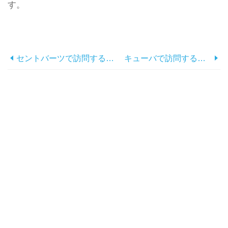
す。
セントバーツで訪問する15の最も美しい場所
キューバで訪問するトップ20の最も美しい場所