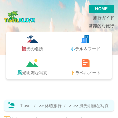
HOME
旅行ガイド
常識的な旅行
観光の名所
ホテル＆フード
風光明媚な写真
トラベルノート
Travel
>>
休暇旅行
> >>
風光明媚な写真