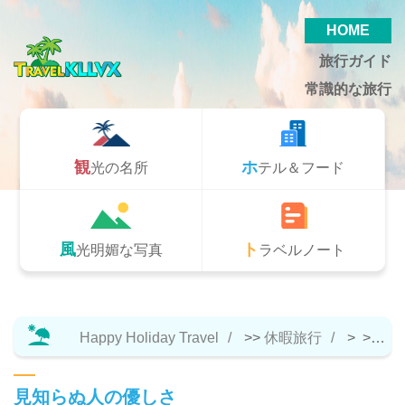
HOME
旅行ガイド
常識的な旅行
観光の名所
ホテル＆フード
風光明媚な写真
トラベルノート
Happy Holiday Travel
>>
休暇旅行
> >>
ト
見知らぬ人の優しさ