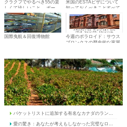
クラクフでやるべき55の楽
米国のESTAビザについて
しくて珍しいこと、 ポーラ
知っておくべきことすべて
ンド
国際曳航＆回復博物館
今週のポラロイド：サウス
ブロンクスの歴史的な家屋
バケットリストに追加する有名なカナダのランドマーク
愛の驚き：あなたが考えもしなかった完璧なロマンチックな休暇