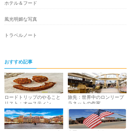
ホテル＆フード
風光明媚な写真
トラベルノート
おすすめ記事
ロードトリップのやること
旅先：世界中のロンリープ
リスト：オースティン、 テ
ラネットの作家
キサス州からレイクチャー
ルズまで、 LA