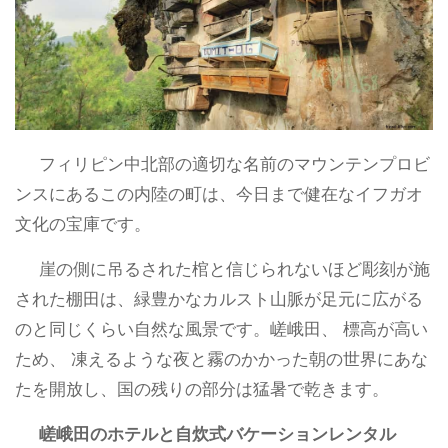
フィリピン中北部の適切な名前のマ​​ウンテンプロビ
ンスにあるこの内陸の町は、今日まで健在なイフガオ
文化の宝庫です。
崖の側に吊るされた棺と信じられないほど彫刻が施
された棚田は、緑豊かなカルスト山脈が足元に広がる
のと同じくらい自然な風景です。嵯峨田、 標高が高い
ため、 凍えるような夜と霧のかかった朝の世界にあな
たを開放し、国の残りの部分は猛暑で乾きます。
嵯峨田のホテルと自炊式バケーションレンタル