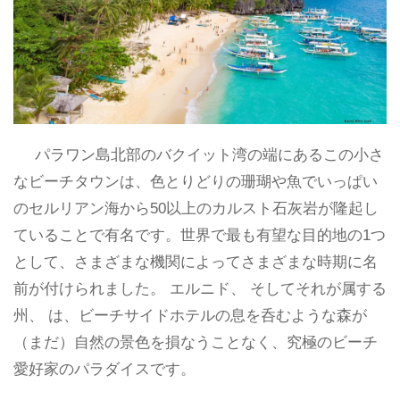
パラワン島北部のバクイット湾の端にあるこの小さ
なビーチタウンは、色とりどりの珊瑚や魚でいっぱい
のセルリアン海から50以上のカルスト石灰岩が隆起し
ていることで有名です。世界で最も有望な目的地の1つ
として、さまざまな機関によってさまざまな時期に名
前が付けられました。 エルニド、 そしてそれが属する
州、 は、ビーチサイドホテルの息を呑むような森が
（まだ）自然の景色を損なうことなく、究極のビーチ
愛好家のパラダイスです。