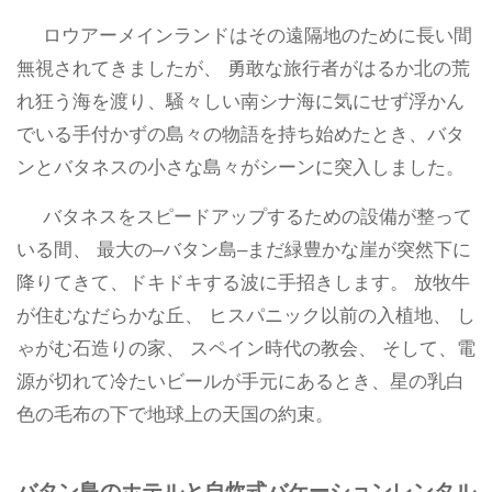
ロウアーメインランドはその遠隔地のために長い間
無視されてきましたが、 勇敢な旅行者がはるか北の荒
れ狂う海を渡り、騒々しい南シナ海に気にせず浮かん
でいる手付かずの島々の物語を持ち始めたとき、バタ
ンとバタネスの小さな島々がシーンに突入しました。
バタネスをスピードアップするための設備が整って
いる間、 最大の–バタン島–まだ緑豊かな崖が突然下に
降りてきて、ドキドキする波に手招きします。 放牧牛
が住むなだらかな丘、 ヒスパニック以前の入植地、 し
ゃがむ石造りの家、 スペイン時代の教会、 そして、電
源が切れて冷たいビールが手元にあるとき、星の乳白
色の毛布の下で地球上の天国の約束。
バタン島のホテルと自炊式バケーションレンタル