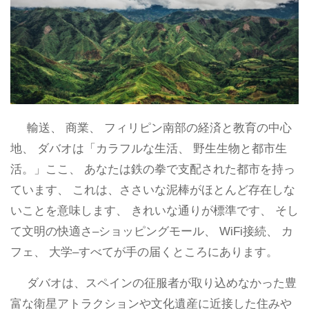
輸送、 商業、 フィリピン南部の経済と教育の中心
地、 ダバオは「カラフルな生活、 野生生物と都市生
活。」ここ、 あなたは鉄の拳で支配された都市を持っ
ています、 これは、ささいな泥棒がほとんど存在しな
いことを意味します、 きれいな通りが標準です、 そし
て文明の快適さ–ショッピングモール、 WiFi接続、 カ
フェ、 大学–すべてが手の届くところにあります。
ダバオは、スペインの征服者が取り込めなかった豊
富な衛星アトラクションや文化遺産に近接した住みや