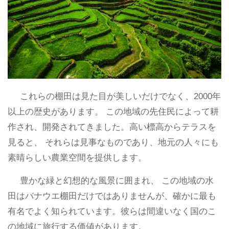
これらの棚田は見た目が美しいだけでなく、2000年
以上の歴史があります。 この地域の先住民によって耕
作され、開発されてきました。高い標高からテラスを
見ると、 それらは見事なものであり、地元の人々にも
素晴らしい農業空間を提供します。
豊かな緑と幻想的な風景に囲まれ、 この地域の水
田はバナウエ棚田だけではありませんが、確かに最も
有名でよく知られています。彼らは間違いなく国のこ
の地域に旅行する価値があります。