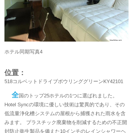
ホテル同期写真4
位置：
518コルベットドライブボウリンググリーンKY42101
全
国のトップ25ホテルの1つに選ばれました。
Hotel Syncの環境に優しい技術は驚異的であり、その
低流量浄化槽システムの屋根から捕獲された雨水を含
みます。 プラスチック廃棄物を削減するための不正開
封防止衛生製品を備えた10インチのレインシャワーヘ