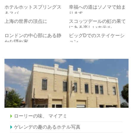
ホテルホットスプリングス
幸福への道はソノマで始ま
＆スパ
ります
上海の世界の頂点に
スコッツデールの虹の果て
にある楽しいホテル
ロンドンの中心部にある静
ビッグDでのステイケーシ
かな隠れ家
ョン
ローリーの味、 マイアミ
ゲレンデの趣のあるホテル写真