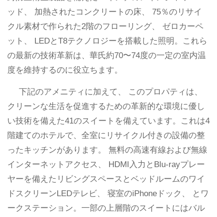
ッド、 加熱されたコンクリートの床、 75％のリサイ
クル素材で作られた2階のフローリング、 ゼロカーペ
ット、 LEDとT8テクノロジーを搭載した照明。これら
の最新の技術革新は、華氏約70〜74度の一定の室内温
度を維持するのに役立ちます。
下記のアメニティに加えて、 このプロパティは、
クリーンな生活を促進するための革新的な環境に優し
い技術を備えた41のスイートを備えています。これは4
階建てのホテルで、全室にリサイクル付きの設備の整
ったキッチンがあります。 無料の高速有線および無線
インターネットアクセス、 HDMI入力とBlu-rayプレー
ヤーを備えたリビングスペースとベッドルームのワイ
ドスクリーンLEDテレビ、 寝室のiPhoneドック、 とワ
ークステーション。一部の上層階のスイートにはバル